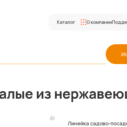
Каталог
О компании
Подде
И
алые из нержавеющ
Линейка садово-посад