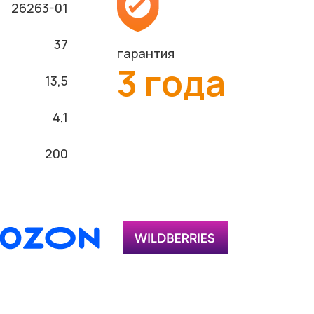
26263-01
37
гарантия
3 года
13,5
4,1
200