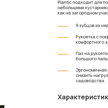
Plantic подходит для п
небольшими кустарник
как на загородном учас
9 зубцов из н
Рукоятка с по
комфортного з
Паз на рукоят
большого пал
Эргономичная 
снизить нагруз
садоводства.
Характеристи