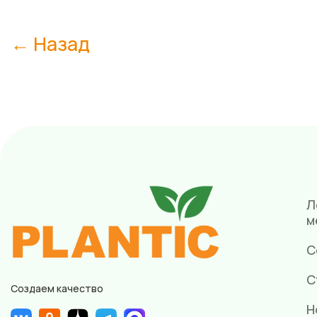
← Назад
Л
м
С
С
Создаем качество
Н