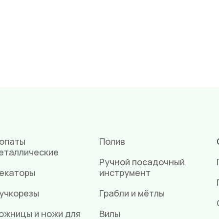
опаты
Полив
еталлические
Ручной посадочный
екаторы
инструмент
учкорезы
Грабли и мётлы
ожницы и ножи для
Вилы