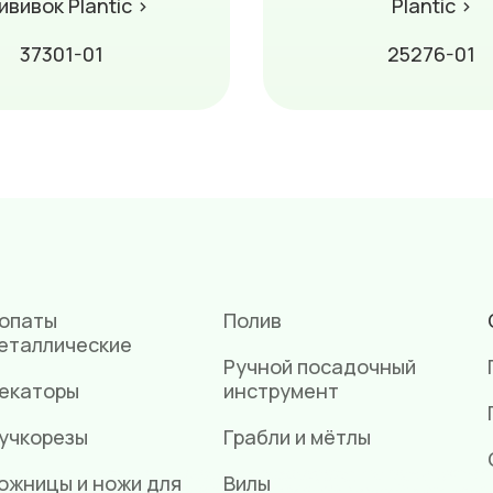
ививок Plantic ›
Plantic ›
37301-01
25276-01
опаты
Полив
еталлические
Ручной посадочный
екаторы
инструмент
учкорезы
Грабли и мётлы
ожницы и ножи для
Вилы