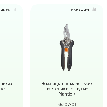
внить
сравнить
еньких
Ножницы для маленьких
ые
растений изогнутые
Plantic ›
35307-01