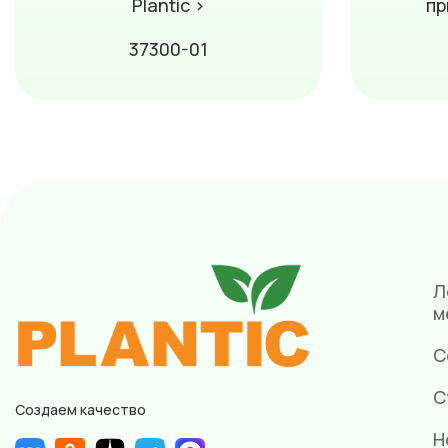
Plantic ›
пр
37300-01
Л
м
С
С
Создаем качество
Н