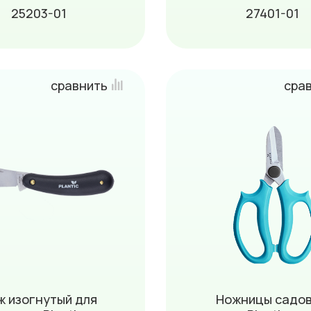
25203-01
27401-01
сравнить
сра
ж изогнутый для
Ножницы садо