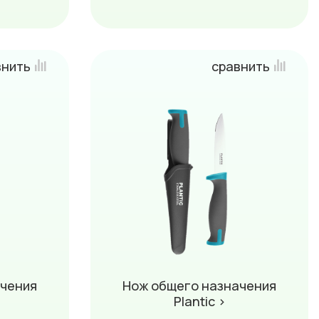
внить
сравнить
ачения
Нож общего назначения
Plantic ›