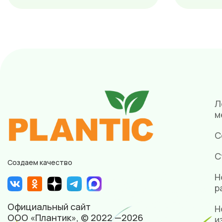
Л
м
С
С
Создаем качество
Н
р
Официальный сайт
Н
ООО «Плантик», © 2022 —2026
и