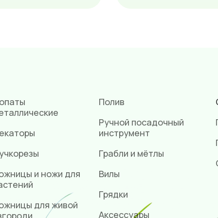
опаты
Полив
еталлические
Ручной посадочный
екаторы
инструмент
учкорезы
Грабли и мётлы
ожницы и ножи для
Вилы
астений
Грядки
ожницы для живой
Аксессуары
згороди