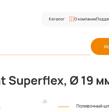
Каталог
О компании
Подде
И
t Superflex, Ø 19 м
Поливочный шла