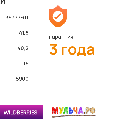
ки
39377-01
41,5
гарантия
3 года
40,2
15
5900