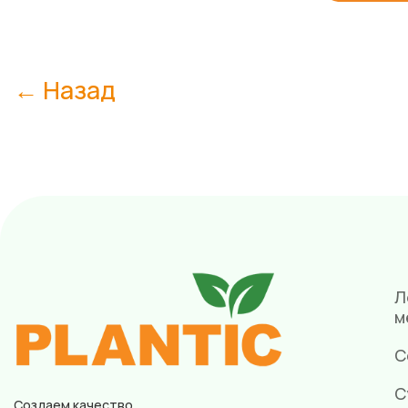
← Назад
Л
м
С
С
Создаем качество