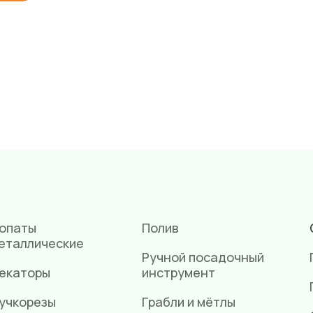
опаты
Полив
еталлические
Ручной посадочный
екаторы
инструмент
учкорезы
Грабли и мётлы