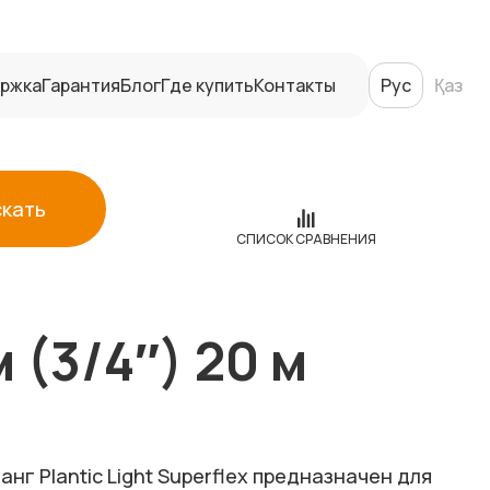
ржка
Гарантия
Блог
Где купить
Контакты
Рус
Қаз
скать
СПИСОК СРАВНЕНИЯ
м (3/4″) 20 м
нг Plantic Light Superflex предназначен для