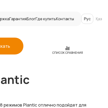
ржка
Гарантия
Блог
Где купить
Контакты
Рус
Қаз
скать
СПИСОК СРАВНЕНИЯ
antic
8 режимов Plantic отлично подойдет для