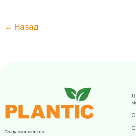
← Назад
Л
м
С
С
Создаем качество