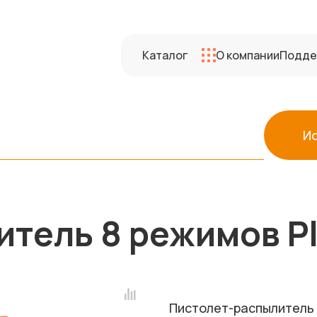
Каталог
О компании
Подде
И
тель 8 режимов Pl
Пистолет-распылитель 