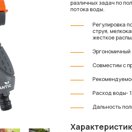
различных задач по по
потока воды.
Регулировка по
струя, мелкок
жесткое распы
Эргономичный 
Совместим с п
Рекомендуемое
Расход воды- 
Дальность пол
Характеристи