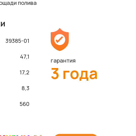
ощади полива
ки
39385-01
47,1
гарантия
3 года
17,2
8,3
560