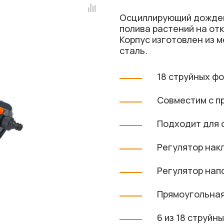
Осциллирующий дождев
полива растений на отк
Корпус изготовлен из 
сталь.
18 струйных ф
Совместим с п
Подходит для с
Регулятор нак
Регулятор нап
Прямоугольная 
6 из 18 струй