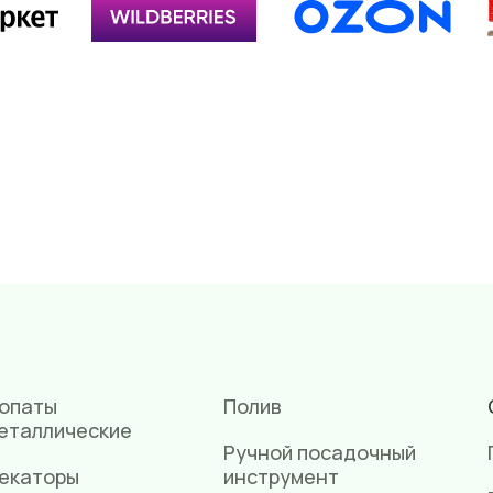
опаты
Полив
еталлические
Ручной посадочный
екаторы
инструмент