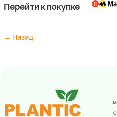
Перейти к покупке
← Назад
Л
м
С