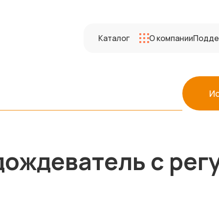
Каталог
О компании
Подде
И
ождеватель c рег