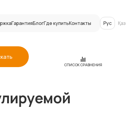
ржка
Гарантия
Блог
Где купить
Контакты
Рус
Қаз
скать
СПИСОК СРАВНЕНИЯ
улируемой