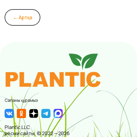
← Артқа
Сапаны құрамыз
Plantic LLC
ресми сайты, © 2022 —2026