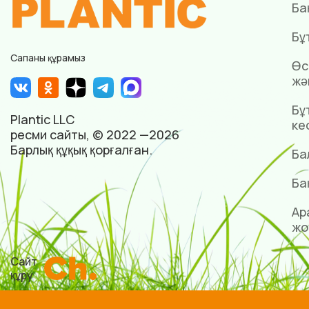
Ба
Бұ
Сапаны құрамыз
Өс
жә
Бұ
Plantic LLC
ке
ресми сайты, © 2022 —2026
Барлық құқық қорғалған.
Ба
Ба
Ар
жо
Сайт
құру