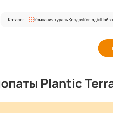
Каталог
Компания туралы
Қолдау
Кепілдік
Шабы
паты Plantic Terra