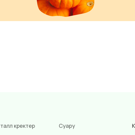
талл күректер
Суару
К