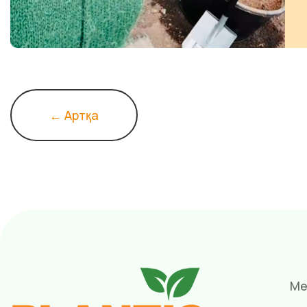
← Артқа
Ме