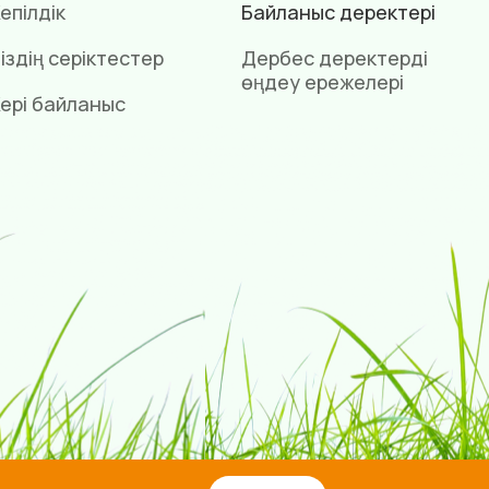
епілдік
Байланыс деректері
іздің серіктестер
Дербес деректерді
өңдеу ережелері
ері байланыс