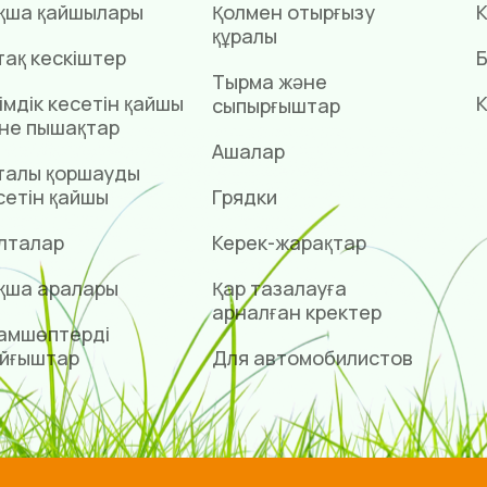
қша қайшылары
Қолмен отырғызу
К
құралы
тақ кескіштер
Б
Тырма және
імдік кесетін қайшы
К
сыпырғыштар
не пышақтар
Ашалар
талы қоршауды
сетін қайшы
Грядки
лталар
Керек-жарақтар
қша аралары
Қар тазалауға
арналған күректер
амшөптерді
йғыштар
Для автомобилистов