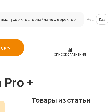
т
Біздің серіктестер
Байланыс деректері
Рус
Қаз
Іздеу
СПИСОК СРАВНЕНИЯ
 Pro +
Товары из статьи