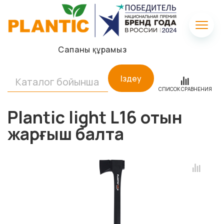
Сапаны құрамыз
Іздеу
СПИСОК СРАВНЕНИЯ
Plantic light L16 отын
жарғыш балта