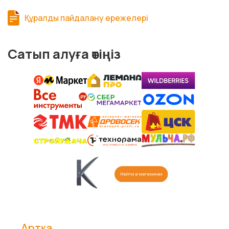
Құралды пайдалану ережелері
Сатып алуға өтіңіз
← Артқа