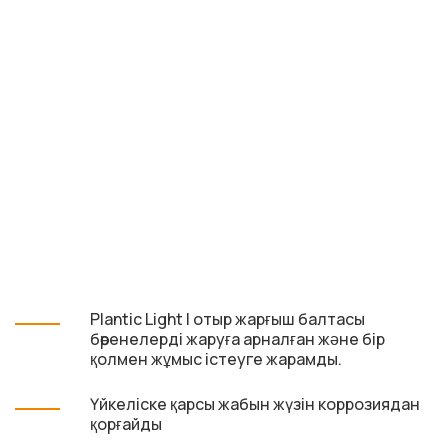
Plantic Light l отыр жарғыш балтасы
бөренелерді жаруға арналған және бір
қолмен жұмыс істеуге жарамды.
Үйкеліске қарсы жабын жүзін коррозиядан
қорғайды