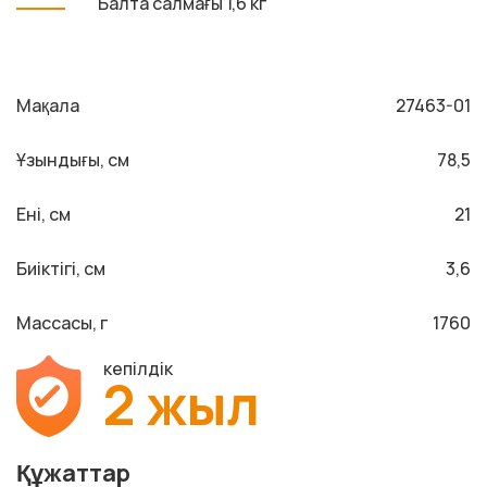
Балта салмағы 1,6 кг
Мақала
27463-01
Ұзындығы, см
78,5
Ені, см
21
Биіктігі, см
3,6
Массасы, г
1760
кепілдік
2 жыл
Құжаттар