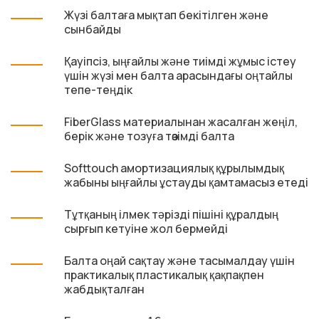
Жүзі балтаға мықтап бекітілген және
сынбайды
Қауіпсіз, ыңғайлы және тиімді жұмыс істеу
үшін жүзі мен балта арасындағы оңтайлы
тепе-теңдік
FiberGlass материалынан жасалған жеңіл,
берік және тозуға төзімді балта
Softtouch амортизациялық құрылымдық
жабыны ыңғайлы ұстауды қамтамасыз етеді
Тұтқаның ілмек тәрізді пішіні құралдың
сырғып кетуіне жол бермейді
Балта оңай сақтау және тасымалдау үшін
практикалық пластикалық қақпақпен
жабдықталған