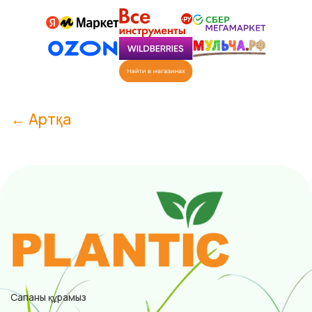
← Артқа
Сапаны құрамыз