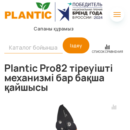
Сапаны құрамыз
Іздеу
СПИСОК СРАВНЕНИЯ
Plantic Pro82 тіреуішті
механизмі бар бақша
қайшысы