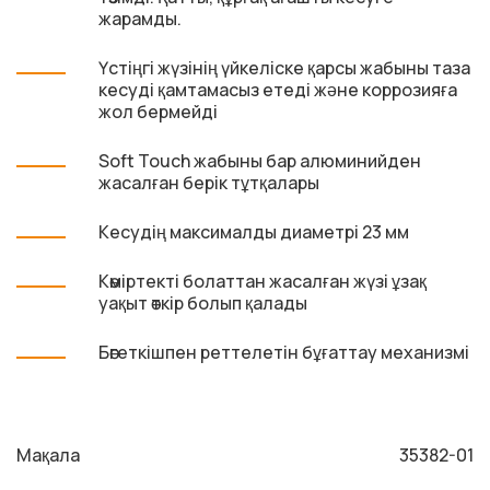
жарамды.
Үстіңгі жүзінің үйкеліске қарсы жабыны таза
кесуді қамтамасыз етеді және коррозияға
жол бермейді
Soft Touch жабыны бар алюминийден
жасалған берік тұтқалары
Кесудің максималды диаметрі 23 мм
Көміртекті болаттан жасалған жүзі ұзақ
уақыт өткір болып қалады
Бөгеткішпен реттелетін бұғаттау механизмі
Мақала
35382-01