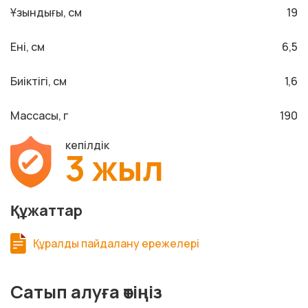
Ұзындығы, см
19
Ені, см
6,5
Биіктігі, см
1,6
Массасы, г
190
кепілдік
3 жыл
Құжаттар
Құралды пайдалану ережелері
Сатып алуға өтіңіз