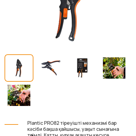
Plantic PRO82 тіреуішті механизмі бар
кәсіби бақша қайшысы, уақыт сынағына
төзімді. Қатты, құрғақ ағашты кесуге