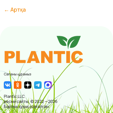
← Артқа
Сапаны құрамыз
Plantic LLC
ресми сайты, © 2022 —2026
Барлық құқық қорғалған.