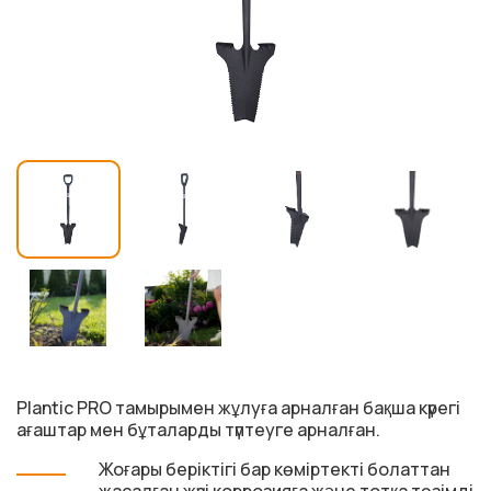
Plantic PRO тамырымен жұлуға арналған бақша күрегі
ағаштар мен бұталарды түптеуге арналған.
Жоғары беріктігі бар көміртекті болаттан