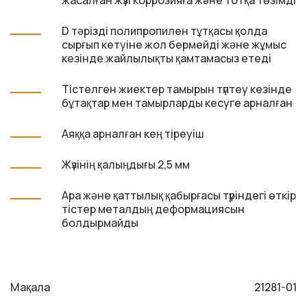
жасалған жүзі коррозияға және тотқа төзімді
D тәрізді полипропилен тұтқасы қолда
сырғып кетуіне жол бермейді және жұмыс
кезінде жайлылықты қамтамасыз етеді
Тістелген жиектер тамырын түптеу кезінде
бұтақтар мен тамырларды кесуге арналған
Аяққа арналған кең тіреуіш
Жүзінің қалыңдығы 2,5 мм
Ара және қаттылық қабырғасы түріндегі өткір
тістер металдың деформациясын
болдырмайды
Мақала
21281-01