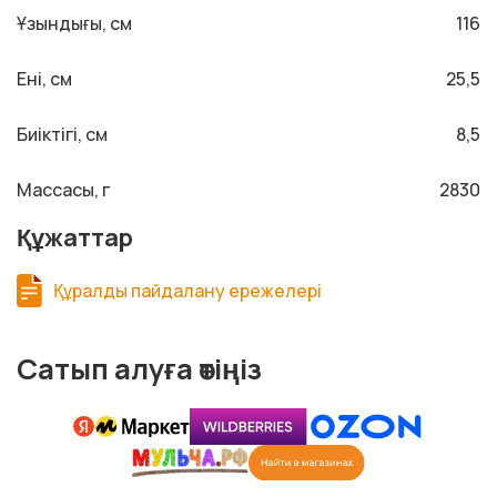
Ұзындығы, см
116
Ені, см
25,5
Биіктігі, см
8,5
Массасы, г
2830
Құжаттар
Құралды пайдалану ережелері
Сатып алуға өтіңіз