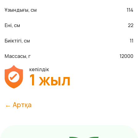
Ұзындығы, см
114
Ені, см
22
Биіктігі, см
11
Массасы, г
12000
кепілдік
1 жыл
← Артқа