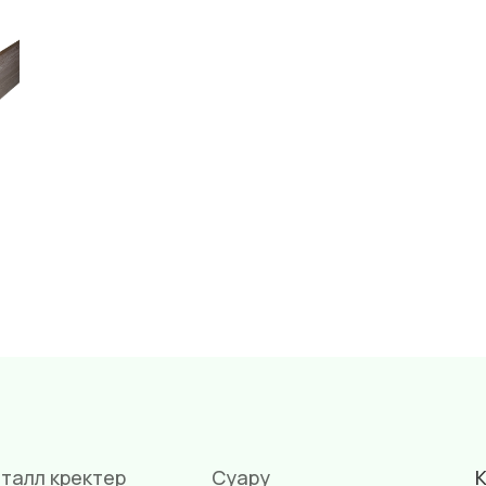
талл күректер
Суару
К