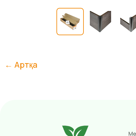
← Артқа
Ме