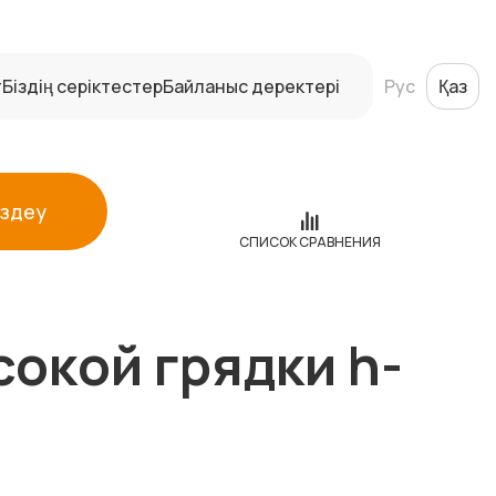
т
Біздің серіктестер
Байланыс деректері
Рус
Қаз
Іздеу
СПИСОК СРАВНЕНИЯ
окой грядки h-