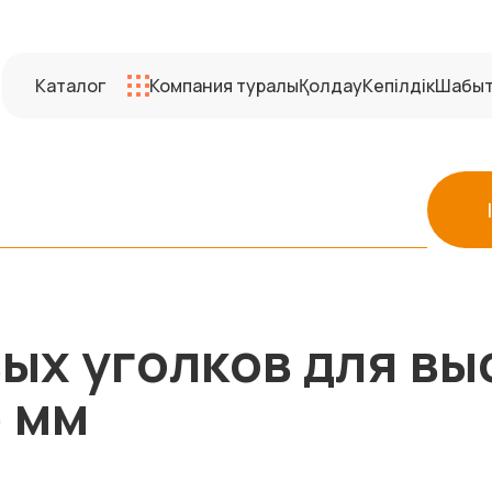
Каталог
Компания туралы
Қолдау
Кепілдік
Шабы
х уголков для выс
5 мм