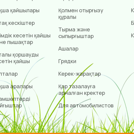
қша қайшылары
Қолмен отырғызу
К
құралы
тақ кескіштер
Б
Тырма және
імдік кесетін қайшы
К
сыпырғыштар
не пышақтар
Ашалар
талы қоршауды
сетін қайшы
Грядки
лталар
Керек-жарақтар
қша аралары
Қар тазалауға
арналған күректер
амшөптерді
йғыштар
Для автомобилистов