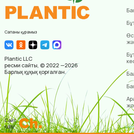
Ба
Бұ
Сапаны құрамыз
Өс
жә
Бұ
Plantic LLC
ке
ресми сайты, © 2022 —2026
Барлық құқық қорғалған.
Ба
Ба
Ар
жо
Сайт
құру