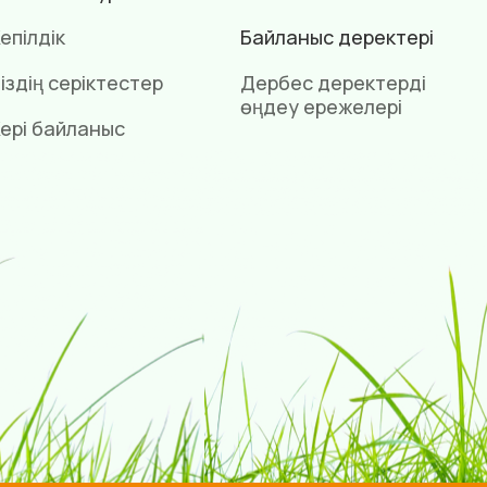
епілдік
Байланыс деректері
іздің серіктестер
Дербес деректерді
өңдеу ережелері
ері байланыс